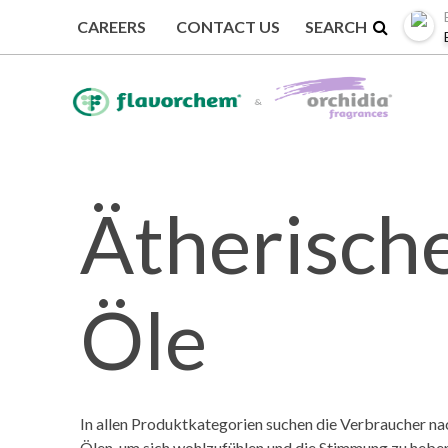
CAREERS
CONTACT US
Ätherisch
Öle
In allen Produktkategorien suchen die Verbraucher na
Ölen, um sich wohlzufühlen und die Stimmung zu hebe