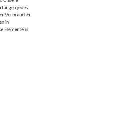
rtungen jedes
der Verbraucher
en in
se Elemente in