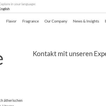
Explore in your language:
English
Flavor
Fragrance
Our Company
News & Insights
e
Kontakt mit unseren Ex
ch ätherischen
n. Unsere