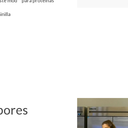
ste mod™ para proteínas
inilla
bores