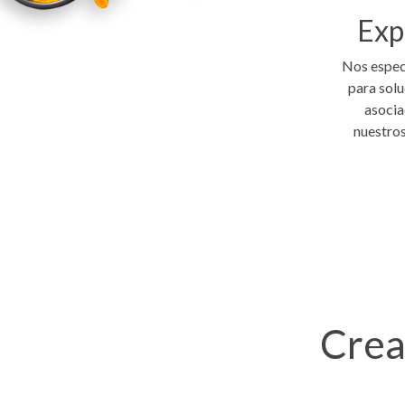
Exp
Nos especi
para solu
asocia
nuestros
Crea