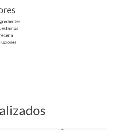
ores
ngredientes
, estamos
recer a
oluciones
alizados