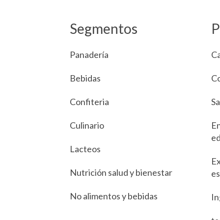
Segmentos
P
Panadería
C
Bebidas
Co
Confiteria
Sa
Culinario
En
ed
Lacteos
Ex
Nutrición salud y bienestar
es
No alimentos y bebidas
In