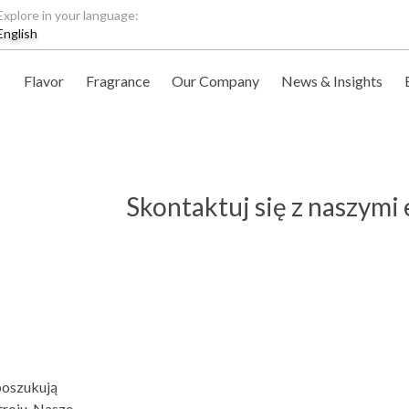
Explore in your language:
English
Flavor
Fragrance
Our Company
News & Insights
Skontaktuj się z naszymi
poszukują
troju. Nasze