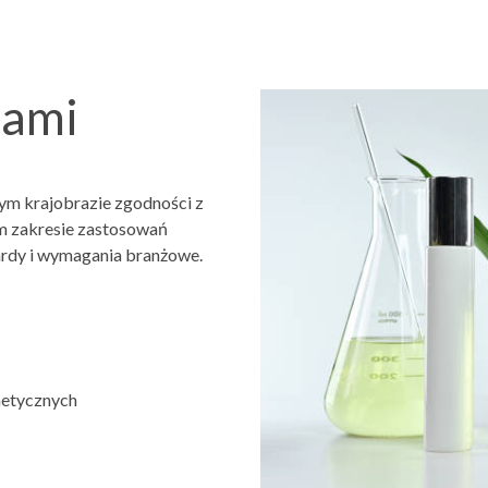
sami
nym krajobrazie zgodności z
m zakresie zastosowań
ardy i wymagania branżowe.
metycznych