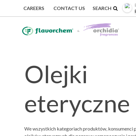
CAREERS
CONTACT US
Olejki
eteryczne
We wszystkich kategoriach produktów, konsumenci 
olejków eterycznych dla poprawy samopoczucia i nas