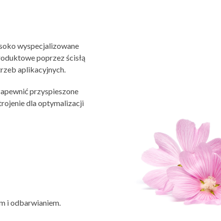
soko wyspecjalizowane
roduktowe poprzez ścisłą
rzeb aplikacyjnych.
zapewnić przyspieszone
trojenie dla optymalizacji
m i odbarwianiem.